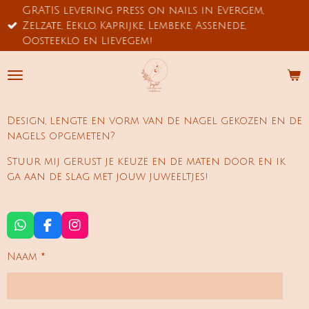
GRATIS levering press on nails in Evergem,
Ga
Zelzate, Eeklo, Kaprijke, Lembeke, Assenede,
direct
Oosteeklo en Lievegem!
naar
de
hoofdinhoud
Design, lengte en vorm van de nagel gekozen en de
nagels opgemeten?
Stuur mij gerust je keuze en de maten door en ik
ga aan de slag met jouw juweeltjes!
W
F
I
h
a
n
a
c
s
Naam *
t
e
t
s
b
a
A
o
g
p
o
r