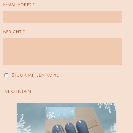
p
k
a
E-mailadres *
m
Bericht *
Stuur mij een kopie
Verzenden