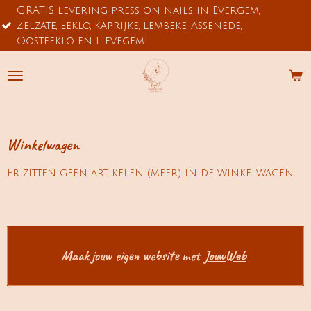
IS levering press on nails in Evergem,
Ga
GEEN
ate, Eeklo, Kaprijke, Lembeke, Assenede,
direct
ron
eeklo en Lievegem!
naar
de
hoofdinhoud
Winkelwagen
Er zitten geen artikelen (meer) in de winkelwagen.
Maak jouw eigen website met
JouwWeb